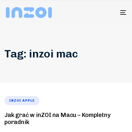
To
na
Tag: inzoi mac
INZOI APPLE
Jak grać w inZOI na Macu – Kompletny
poradnik